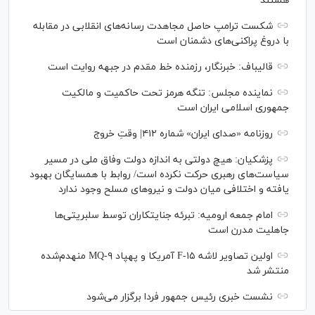
هستند
شکست ترامپ حاصل مجاهدت رسانه‌های انقلابی در مقابله
با دروغ پراکنی‌های دشمنان است
قالیباف: خبرنگار، رزمنده خط مقدم در جبهه روایت است
نماینده مجلس: تنگه هرمز تحت حاکمیت و مالکیت
جمهوری اسلامی ایران است
روزنامه «صدای ایران» شماره ۴۱۲| وقتِ خروج
پزشکیان: هیچ دولتی به اندازه دولت وفاق ملی در مسیر
سیاست‌های رهبری حرکت نکرده است/ روابط با همسایگان بهبود
یافته و اختلافی میان دولت و نیروهای مسلح وجود ندارد
امام جمعه ارومیه: تبرئه جنایتکاران توسط سلبریتی‌ها
جاهلیت مدرن است
اولین تصاویر لاشه F-۱۵ آمریکا و پهپاد MQ-۹ منهدم‌شده
منتشر شد
نشست خبری رئیس‌ جمهور فردا برگزار می‌شود