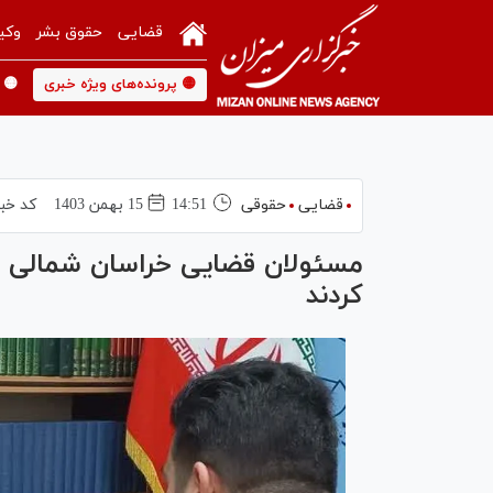
قضایی
حقوق بشر
وکی
🟡 پرونده‌های ویژه خبری
🟡 
قضایی
حقوقی
14:51
15 بهمن 1403
کد خب
کردند