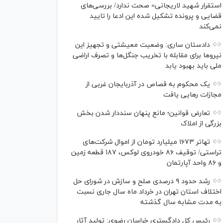
استقرار شهید لاریجانی» صحت ندارد/ بررسی‌های
قضایی و پرونده تشکیل شده این ادعا را تایید
نمی‌کند
دادستان ساری: وضعیت معیشتی و تجهیز این
نیرو‌ها برای مقابله با تخریب جنگل‌ها و تصرف اراضی
ملی باید بهبود یابد
یک محکوم به قصاص در آذربایجان‌ غربی از
مجازات رهایی یافت
تعارض قوانین؛ مانع پنهان سنددار شدن بخش
بزرگی از املاک
تهاتر ۱۶۷۳ میلیارد تومان از اموال شرکت‌های
تراستی/ توقیف ۸۶ خودروی لوکس، ۱۸۷ قطعه زمین
و ۸۶ واحد آپارتمان
رشد حدود ۹ درصدی صلح و سازش در شورای حل
اختلاف استان تهران در خرداد ماه سال جاری نسبت
به مدت مشابه سال گذشته
رئیس کل دادگستری خراسان رضوی: تولید آثار