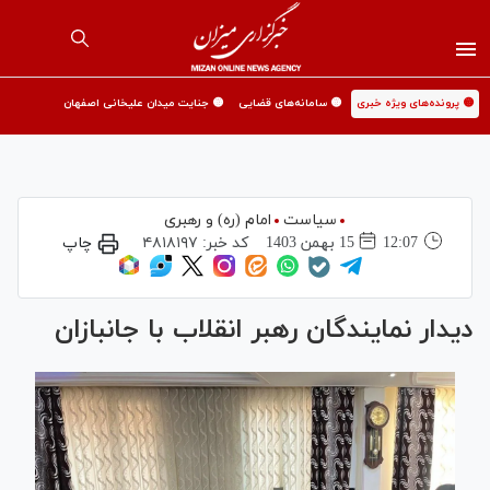
🟡 پرونده‌های ویژه خبری
🟡 سامانه‌های قضایی
🟡 جنایت میدان علیخانی اصفهان
سیاست
امام (ره) و رهبری
12:07
15 بهمن 1403
کد خبر:
۴۸۱۸۱۹۷
چاپ
دیدار نمایندگان رهبر انقلاب با جانبازان