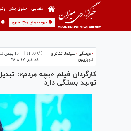
قضایی
حقوق بشر
وکی
🟡 پرونده‌های ویژه خبری
🟡 
فرهنگی
سینما،‌ تئاتر و
11:00
15 بهمن 1403
تلویزیون
کد خبر:
۴۸۱۸۱۶۷
کارگردان فیلم «بچه مردم»: تبدی
تولید بستگی دارد