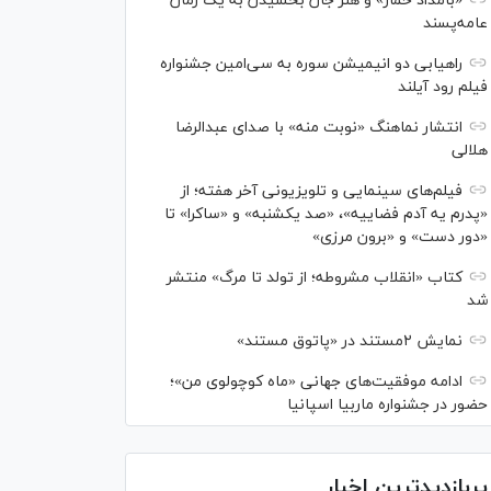
«بامداد خمار» و هنر جان بخشیدن به یک رمان
عامه‌پسند
راهیابی دو انیمیشن سوره به سی‌امین جشنواره
فیلم رود آیلند
انتشار نماهنگ «نوبت منه» با صدای عبدالرضا
هلالی
فیلم‌های سینمایی و تلویزیونی آخر هفته؛ از
«پدرم یه آدم فضاییه»، «صد یکشنبه» و «ساکرا» تا
«دور دست» و «برون مرزی»
کتاب «انقلاب مشروطه؛ از تولد تا مرگ» منتشر
شد
نمایش ۲مستند در «پاتوق مستند»
ادامه موفقیت‌های جهانی «ماه کوچولوی من»؛
حضور در جشنواره ماربیا اسپانیا
پربازدیدترین اخبار