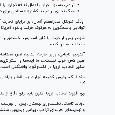
ترامپ دستور اجرایی اعمال تعرفه تجاری را ا
جنگ تجاری ترامپ با کشورها؛ سلاحی برای د
اولاف شولتز، صدراعظم آلمان، بر مزایای تجارت آز
توانایی پاسخگویی به هرگونه حرکت بالقوه آمریکا را
شولتز پس از دیدار با کا‌یر استارمر، نخست‌وزیر
متعدد تقسیم نکنیم.
آنتونیو تاجانی، وزیر خارجه ایتالیا، لحن محتاط
هیچ کس خوب نیست...، ما ایده‌ها و استراتژی‌ها
سفیر اتحادیه اروپا در گفت‌و‌گو با واشنگتن است.
برند لانگ، رئیس کمیته تجارت بین‌الملل پارلمان 
کرد.
وی افزود: اتحادیه اروپا اکنون باید برای دفاع از م
دونالد تاسک، نخست‌وزیر لهستان، پس از فهرست ک
و تهدید‌های تعرفه‌ای ترامپ، پیامی ویدیویی منتشر 