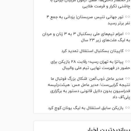
در انحصار داخلی‌ها/ فصل آزمون مربیان ایرانی با
چاشنی تکرار و فرصت طلایی
تور جهانی تنیس صربستان| یزدانی به جمع ۴
نفر برتر رسید
اعزام تیم‌های ملی بسکتبال ۳ به ۳ زنان و مردان
به لیگ ملت‌های زیر ۲۳ سال
کاپیتان بسکتبال استقلال تمدید کرد
پیاتزا به تهران رسید؛ رقابت ۲۸ بازیکن برای
حضور در فهرست نهایی تیم ملی والیبال
مدیر عامل ذوب‌آهن: اشکال بزرگ فوتبال ما
نتیجه گرایی‌ست/ مدیر عامل مس: هیئت‌رئیسه
فدراسیون بدون دلایل قانونی دستور به برگزاری
پلی‌آف داد
بازیکن سابق استقلال به لیگ یونان کوچ کرد
پربازدیدترین اخبار