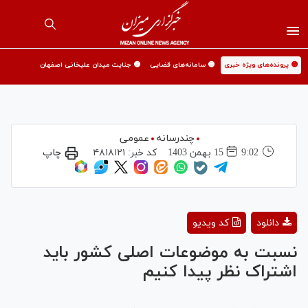
🟡 پرونده‌های ویژه خبری
🟡 سامانه‌های قضایی
🟡 جنایت میدان علیخانی اصفهان
چندرسانه
عمومی
9:02
15 بهمن 1403
کد خبر:
۴۸۱۸۱۲۱
چاپ
Play
دانلود
کد ویدیو
Video
نسبت به موضوعات اصلی کشور باید
اشتراک نظر پیدا کنیم