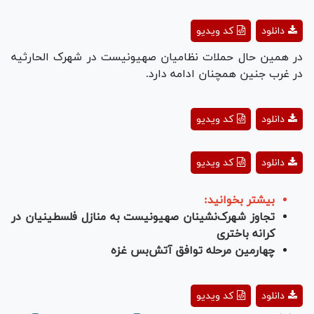
Video
Play
دانلود
کد ویدیو
Video
در همین حال حملات نظامیان صهیونیست در شهرک الحارثیه
در غرب جنین همچنان ادامه دارد.
Play
دانلود
کد ویدیو
Video
Play
دانلود
کد ویدیو
Video
بیشتر بخوانید:
تجاوز شهرک‌نشینان صهیونیست به منازل فلسطینیان در
کرانه باختری
چهارمین مرحله توافق آتش‌بس غزه
Play
دانلود
کد ویدیو