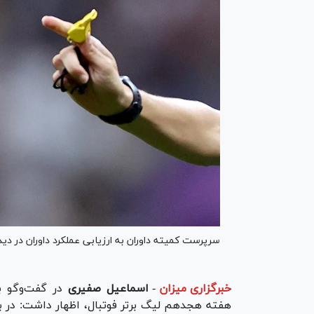
سرپرست کمیته داوران به ارزیابی عملکرد داوران در دی
خبرگزاری میزان
-
اسماعیل صفیری
در گفت‌و‌گو ب
هفته هجدهم لیگ برتر فوتبال، اظهار داشت: در با