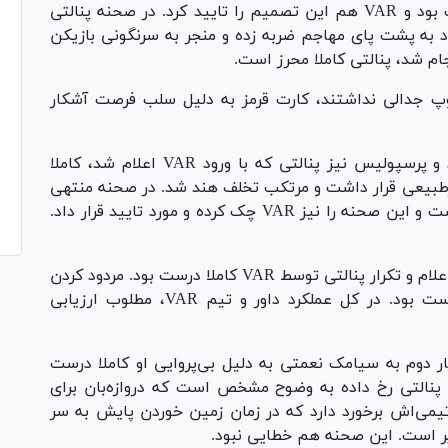
سود تیم میزبان به دلیل تخلف هند، کاملا درست بود و VAR هم این تصمیم را تایید کرد. در صحنه پنالتی
ود به پشت پای مهاجم ضربه زده و منجر به سرنگونی بازیکن
م شد، پنالتی کاملا محرز است.
یکن برای تصاحب توپ جدالی نداشتند، کارت قرمز به دلیل سلب فرصت آشکار
سرپرست کمیته داوران اضافه کرد: در بازی فولاد و پرسپولیس نیز پنالتی که با ورود VAR اعلام شد، کاملا
رطبیعی قرار داشت و مرتکب تخلف هند شد. در صحنه منتهی
به گل پرسپولیس نیز تمام توپ از تمام خط نگذشت و این صحنه را نیز VAR چک کرده و مورد تایید قرار داد.
صفیری تصریح کرد: در بازی شمس آذر و سپاهان اعلام و تکرار پنالتی توسط VAR کاملا درست بود. مردود کردن
گل تیم شمس آذر نیز به دلیل هند مهاجم درست بود. در کل عملکرد داور و تیم VAR، مطلوب ارزیابی
ار دوم به سیامک نعمتی به دلیل بی‌پروایی او کاملا درست
 پنالتی رخ داده به وضوح مشخص است که دروازه‌بان برای
یمی‌اش برخورد دارد که در زمان زمین خوردن پایش به سر
یر است. این صحنه هم خطایی نبود.