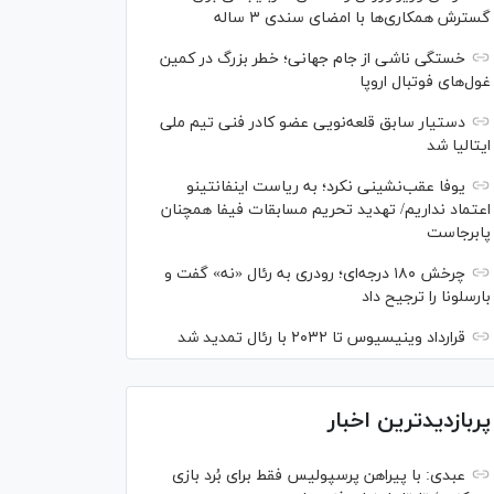
گسترش همکاری‌ها با امضای سندی ۳ ساله
خستگی ناشی از جام جهانی؛ خطر بزرگ در کمین
غول‌های فوتبال اروپا
دستیار سابق قلعه‌نویی عضو کادر فنی تیم ملی
ایتالیا شد
یوفا عقب‌نشینی نکرد؛ به ریاست اینفانتینو
اعتماد نداریم/ تهدید تحریم مسابقات فیفا همچنان
پابرجاست
چرخش ۱۸۰ درجه‌ای؛ رودری به رئال «نه» گفت و
بارسلونا را ترجیح داد
قرارداد وینیسیوس تا ۲۰۳۲ با رئال‌ تمدید شد
پربازدیدترین اخبار
عبدی: با پیراهن پرسپولیس فقط برای بُرد بازی