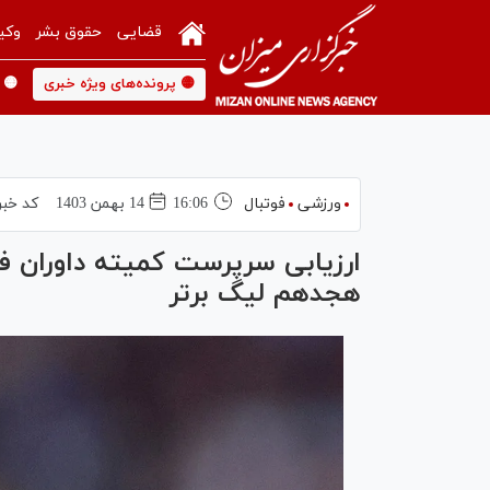
قضایی
حقوق بشر
وکی
🟡 پرونده‌های ویژه خبری
🟡 
ورزشی
فوتبال
16:06
14 بهمن 1403
کد خبر
ارزیابی سرپرست کمیته داوران ف
هجدهم لیگ برتر