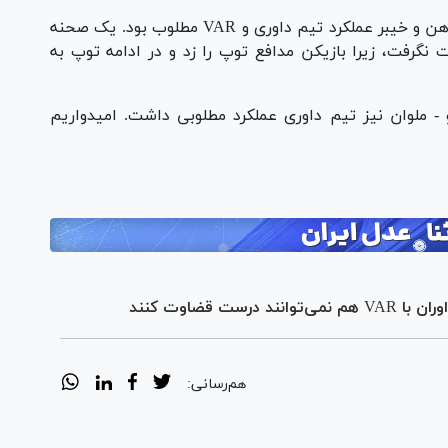
سرپرست کمیته داوران عنوان کرد: در بازی ذوب آهن و خیبر عملکرد تیم داوری و VAR مطلوب بود. یک صحنه
گرفت، زیرا بازیکن مدافع توپ را زد و در ادامه توپ به
و - ملوان نیز تیم داوری عملکرد مطلوبی داشت. امیدواریم
 قضاوت کنند
هم‌رسانی: