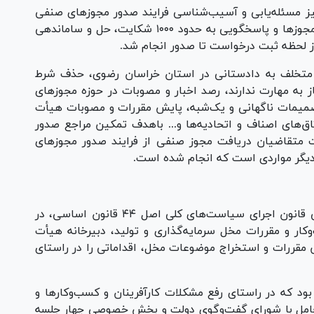
ز مسئله‌یابی و آسیب‌شناسی فرایند صدور مجوز‌های صنفی
از طریق سامانه پاسخ‌دهی به شکایت درگاه ملی مجوز‌ها و پاسخگویی به حدود ۱۰۰۰ شکایت، حل و ساماندهی
ز لحظه ثبت درخواست تا صدور انجام شد.
 متخلف به دادستانی در استان خراسان رضوی، حذف شرط
ز به مهارت ندارند، رصد اخبار و مصوبات در حوزه مجوز‌های
صمیمات ناگهانی و یک‌شبه، پایش مقررات و مصوبات هیأت
اق‌های اصناف و اتحادیه‌ها و... باهدف تمکین مراجع صدور
متقاضیان دریافت مجوز صنفی از فرایند صدور مجوز‌های
دیگر مواردی است که انجام شده است.
بر اساس تکلیف مقرر در تبصره ۳ ماده ۷ اصلاحی قانون اجرای سیاست‌های کلی اصل ۴۴ قانون اساسی، در
 و مقررات مخل سرمایه‌گذاری و تولید، دبیرخانه هیأت
مقررات و استخراج موضوعات مخل، اقداماتی را در راستای
بود که در راستای رفع مشکلات کارآفرینان و کسب‌وکار‌ها و
 تعامل با شورای گفت‌وگوی دولت و بخش خصوصی چهار جلسه