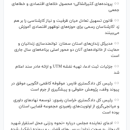
پرونده‌های کثیرالشاکی؛ محصول خلا‌های اقتصادی و خطا‌های
جمعی
قانون تسهیل تعادل میان ظرفیت و نیاز کارشناسی را بر هم
زد /کارشناسان رسمی برای حوزه‌های نوظهور اقتصادی آموزش
می‌بینند
مدیرکل زندان‌های استان سمنان: توانمندسازی زندانیان و
حمایت از خانواده‌های آنان دو محور اصلی برنامه‌های سال جاری
است
جزئیات ثبت ادعا، تهیه نقشه UTM و ارائه مادر سند اعلام
شد
رئیس کل دادگستری فارس: موقوفه کاظمی الگویی موفق در
پیوند وقف، پژوهش حقوقی و پیشگیری از جرم است
رئیس کل دادگستری خراسان رضوی: توسعه نهاد‌های داوری
و میانجی‌گری از اولویت‌های راهبردی مجموعه قضایی استان
بوده است
ادعای نماینده مجلس درباره «نحوه ردزنی محل استقرار شهید
لاریجانی» صحت ندارد/ بررسی‌های قضایی و پرونده تشکیل شده