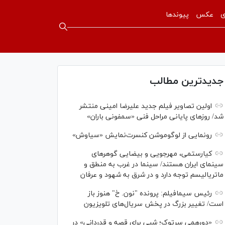
ی
عکس
پیوندها
جدیدترین مطالب
اولین تصاویر فیلم جدید علیرضا امینی منتشر
شد/ روز‌های پایانی مراحل فنی «سمفونی باران»
رونمایی از لوگوموشن کنسرت‌نمایش «سیاوش»
کیارستمی، مهرجویی و بیضایی گوهر‌های
سینمای ایران هستند/ سینما در غرب به منطق و
ماتریالیسم توجه دارد و در شرق به شهود و عرفان
رئیس سیمافیلم: پرونده "نون. خ" هنوز باز
است/ تغییر بزرگ در پخش سریال‌های تلویزیون
«دورهمی سرتوک؛ شبی برای قصه و قدردانی» در