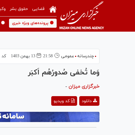
قضایی
حقوق بشر
وکی
🟡 پرونده‌های ویژه خبری
🟡 
چندرسانه
عمومی
21:58
13 بهمن 1403
کد 
وَما تُخفی صُدورُهُم اَکبَر
خبرگزاری میزان
-
ay
دانلود
کد ویدیو
deo