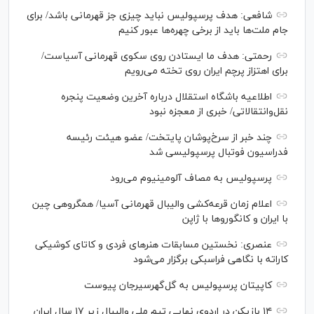
شافعی: هدف پرسپولیس نباید چیزی جز قهرمانی باشد/ برای
جام ملت‌ها باید از برخی چهره‌ها عبور کنیم
رحمتی: هدف ما ایستادن روی سکوی قهرمانی آسیاست/
برای اهتزاز پرچم ایران روی تخته می‌رویم
اطلاعیه باشگاه استقلال درباره آخرین وضعیت پنجره
نقل‌وانتقالاتی/ خبری از معجزه نبود
چند خبر از سرخ‌پوشان پایتخت/ عضو هیئت رئیسه
فدراسیون فوتبال پرسپولیسی شد
پرسپولیس به مصاف آلومینیوم می‌رود
اعلام زمان قرعه‌کشی والیبال قهرمانی آسیا/ همگروهی چین
با ایران و کانگورو‌ها با ژاپن
عنصری: نخستین مسابقات هنر‌های فردی و کاتای کوشیکی
کاراته با نگاهی فراسبکی برگزار می‌شود
کاپیتان پرسپولیس به گل‌گهرسیرجان پیوست
۱۴ بازیکن در اردوی نهایی تیم ملی والیبال زیر ۱۷ سال ایران