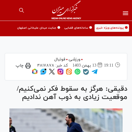
🟡 پرونده‌های ویژه خبری
🟡 سامانه‌های قضایی
🟡 جنایت میدان علیخانی اصفهان
ورزشی
فوتبال
19:11
13 بهمن 1403
کد خبر:
۴۸۱۷۸۷۸
چاپ
دقیقی: هرگز به سقوط فکر نمی‌کنیم/
موقعیت زیادی به ذوب آهن ندادیم