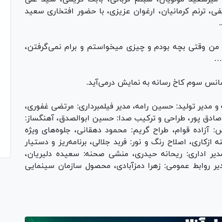
، ترنم کرمانیان، ارغوان عزیزی، با حضور افتخاری سعید
من وقتی بچه بودم و چیزی میخواستم و برام نمی‌گرفتن،
م…
و مدیر تولید: حسین رامه، مدیر فیلمبرداری: مرتضی غفوری،
 صادق پور، طراحی و ترکیب صدا: حسین ابوالصدق، آهنگساز:
 آزاده قوام، طراح گریم: محمود دهقانی، جلوه‌های ویژه
ازکاری، اصلاح رنگ و نور: فربد جلالی، برنامه‌ریز و دستیار
مدیر اداری: ریحانه حیدری، منشی صحنه: سعیده دلیریان،
ر روابط عمومی: زهرا دمزآبادی، محصول سازمان سینمایی