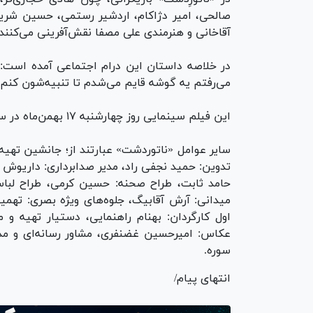
صالحی، امیر دژاکام، اردشیر رستمی، حسین شریفی
آقاخانی و هنرمندی علی مصفا نقش‌آفرینی می‌کنند.
در خلاصه داستان این درام اجتماعی آمده است: 
می‌رفتم یه گوشه قایم می‌شدم تا تنبیه‌شون کن
این فیلم سینمایی روز چهارشنبه ۱۷ بهمن‌ماه در سانس سوم کاخ رسانه به نمایش در‌می‌آید.
سایر عوامل «ناتوردشت» عبارتند از؛ جانشین تهیه 
تدوین: حمید نجفی راد، مدیر صدابرداری: داریوش
حامد ثابت، طراح صحنه: حسین کرمی، طراح لباس:
میدانی: آرش آقابیگ، جلوه‌های ویژه بصری: تهمینه 
اول کارگردان: بهنام راهنمایی، دستیار تهیه و 
عکاس: امیرحسین غضنفری، مشاور رسانه‌ای و مدی
سوره.
انتهای پیام/