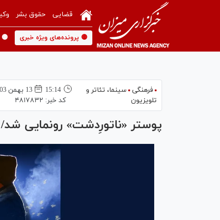
قضایی
حقوق بشر
وکی
🟡 پرونده‌های ویژه خبری
🟡 
فرهنگی
سینما،‌ تئاتر و
15:14
13 بهمن 1403
تلویزیون
کد خبر:
۴۸۱۷۸۳۲
پوستر «ناتورِدشت» رونمایی شد