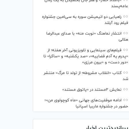
«بامداد خمار» و هنر جان بخشیدن به یک رمان
عامه‌پسند
راهیابی دو انیمیشن سوره به سی‌امین جشنواره
فیلم رود آیلند
انتشار نماهنگ «نوبت منه» با صدای عبدالرضا
هلالی
فیلم‌های سینمایی و تلویزیونی آخر هفته؛ از
«پدرم یه آدم فضاییه»، «صد یکشنبه» و «ساکرا» تا
«دور دست» و «برون مرزی»
کتاب «انقلاب مشروطه؛ از تولد تا مرگ» منتشر
شد
نمایش ۲مستند در «پاتوق مستند»
ادامه موفقیت‌های جهانی «ماه کوچولوی من»؛
حضور در جشنواره ماربیا اسپانیا
پربازدیدترین اخبار