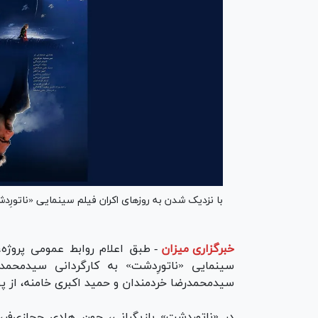
با نزدیک شدن به روز‌های اکران فیلم سینمایی «ناتورِ
خبرگزاری میزان
-
طبق اعلام روابط عمومی پروژه،
سینمایی «ناتورِدشت» به کارگردانی سیدمحمد
سیدمحمدرضا خردمندان و حمید اکبری خامنه، از پوس
در «ناتورِدشت» بازیگرانی، چون هادی حجازی‌فر