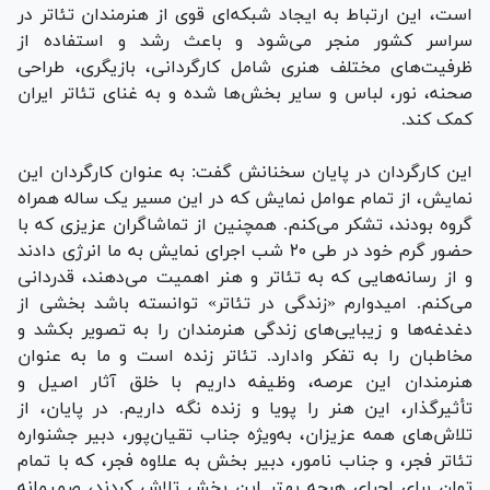
است، این ارتباط به ایجاد شبکه‌ای قوی از هنرمندان تئاتر در
سراسر کشور منجر می‌شود و باعث رشد و استفاده از
ظرفیت‌های مختلف هنری شامل کارگردانی، بازیگری، طراحی
صحنه، نور، لباس و سایر بخش‌ها شده و به غنای تئاتر ایران
کمک کند.
این کارگردان در پایان سخنانش گفت: به عنوان کارگردان این
نمایش، از تمام عوامل نمایش که در این مسیر یک ساله همراه
گروه بودند، تشکر می‌کنم. همچنین از تماشاگران عزیزی که با
حضور گرم خود در طی ۲۰ شب اجرای نمایش به ما انرژی دادند
و از رسانه‌هایی که به تئاتر و هنر اهمیت می‌دهند، قدردانی
می‌کنم. امیدوارم «زندگی در تئاتر» توانسته باشد بخشی از
دغدغه‌ها و زیبایی‌های زندگی هنرمندان را به تصویر بکشد و
مخاطبان را به تفکر وادارد. تئاتر زنده است و ما به عنوان
هنرمندان این عرصه، وظیفه داریم با خلق آثار اصیل و
تأثیرگذار، این هنر را پویا و زنده نگه داریم. در پایان، از
تلاش‌های همه عزیزان، به‌ویژه جناب تقیان‌پور، دبیر جشنواره
تئاتر فجر، و جناب نامور، دبیر بخش به علاوه فجر، که با تمام
توان برای اجرای هرچه بهتر این بخش تلاش کردند، صمیمانه