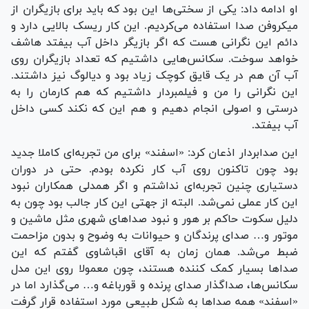
او ادامه داد: یکی از سختی‌ها این بود که باید برای بازیگران از
میکروفن صدا استفاده می‌کردیم. این کار ریسک بالایی دارد و
دائم این نگرانی هست که اگر بازیگر داخل آب بیفتد هاشف
خواهد سوخت. سکانس‌هایی داشتیم که تعداد بازیگران روی
آب آن هم در یک قایق کوچک زیاد بود و دیالوگ نیز داشتند.
این نگرانی را من و فیلمبردار داشتیم که هم کارمان را به
درستی و اصولی انجام دهیم و هم این که نکند کسی داخل
آب بیفتد.
این صدابردار اذعان کرد: «اسفند» برای من تجربه‌ای کاملا جدید
بود چون تاکنون روی آب کار نکرده بودم. حتی در دوران
دستیاری چنین تجربه‌ای نداشتم و اگر همدلی همکاران نبود
این کار عملی نمی‌شد. البته از جهتی این کار جالب بود چون به
دلیل سکوت حاکم بر هور و نبود صداهای شهری مثل ماشین و
موتور و… صدای پرندگان و حیوانات به وضوح و بدون مزاحمت
ضبط می‌شد. همان زمان به آقای اقباشاوی گفتم که این
صداها بسیار کمک کننده هستند، چون معمولا روی این مدل
سکانس‌ها، صداگذار صدای پرنده و قورباغه و… می‌گذارد اما در
«اسفند» همه صداها به شکل طبیعی مورد استفاده قرار گرفت