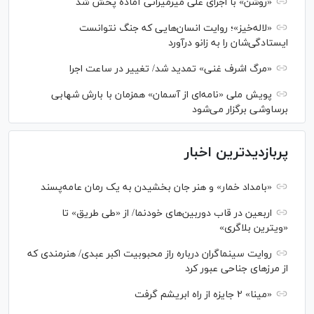
«روشن» با اجرای علی میرمیرانی آماده پخش شد
«لاله‌خیز»؛ روایت انسان‌هایی که جنگ نتوانست
ایستادگی‌شان را به زانو درآورد
«مرگ اشرف غنی» تمدید شد/ تغییر در ساعت اجرا
پویش ملی «نامه‌ای از آسمان» همزمان با بارش شهابی
برساوشی برگزار می‌شود
پربازدیدترین اخبار
«بامداد خمار» و هنر جان بخشیدن به یک رمان عامه‌پسند
اربعین در قاب دوربین‌های خودنما/ از «طی طریق» تا
«ویترین بلاگری»
روایت سینماگران درباره راز محبوبیت اکبر عبدی/ هنرمندی که
از مرزهای جناحی عبور کرد
«مینا» ۲ جایزه از راه ابریشم گرفت