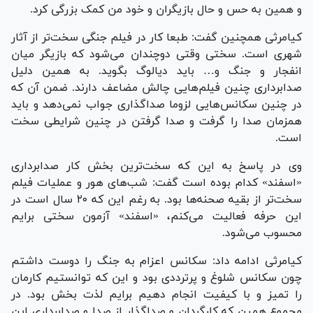
و همین به حس و حال بازیگران و خود من کمک بزرگی کرد.
کیامرثی همچنین گفت: طبعا کار در فیلم جنگی سخت‌تر از آثار
شهری است. سختی وقتی دوچندان می‌شود که بازیگر میان
انفجار و جنگ و… باید دیالوگ بگوید. به همین دلیل
صدابرداری چنین فیلم‌هایی چالش مضاعف دارند. ضمن آن که
در چنین سکانس‌هایی لزوما صداگذاری جواب نمی‌دهد و باید
همزمان صدا را گرفت و صدا گرفتن در چنین شرایطی سخت
است.
وی در پاسخ به این که سخت‌ترین بخش کار صدابرداری
«اسفند» کدام بوده است گفت: شب‌های هور و عملیات فیلم
سخت‌تر از بقیه صحنه‌ها بود. به رغم این که ۲۰ سال است در
این حرفه فعالیت می‌کنم، «اسفند» آزمون سختی برایم
محسوب می‌شود.
کیامرثی ادامه داد: سکانس اعزام به جنگ را دوست داشتم
چون سکانس شلوغ و پرترددی بود و این که توانستیم کارمان
را تمیز و با کیفیت انجام دهیم برایم لذت بخش بود. در
مجموع همین که کارگردان و صداگذار از صدا و صدابرداری این