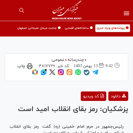
🟡 پرونده‌های ویژه خبری
🟡 سامانه‌های قضایی
🟡 جنایت میدان علیخانی اصفهان
چندرسانه
عمومی
9:42
13 بهمن 1403
کد خبر:
۴۸۱۷۷۲۶
چاپ
Play
دانلود
کد ویدیو
Video
پزشکیان: رمز بقای انقلاب امید است
رئیس‌جمهور در حرم امام خمینی (ره) گفت: رمز بقای انقلاب
اسلامی، امید و اجتناب از یاس و ناامیدی است.