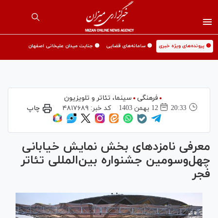
🟡 پرونده‌های ویژه خبری
🟡 سامانه‌های قضایی
🟡 جنایت میدان علیخانی اصفهان
فرهنگی
سینما،‌ تئاتر و تلویزیون
20:33
12 بهمن 1403
کد خبر:
۴۸۱۷۶۸۹
چاپ
معرفی نامزدهای بخش نمایش خیابانی
چهل‌و‌سومین جشنواره بین‌المللی تئاتر
فجر