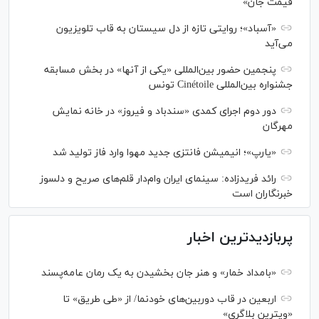
قیمت جان»
«آسباد»؛ روایتی تازه از دل سیستان به قاب تلویزیون
می‌آید
پنجمین حضور بین‌المللی «یکی از آنها» در بخش مسابقه
جشنواره بین‌المللی Cinétoile تونس
دور دوم اجرای کمدی «سندباد و فیروز» در خانه نمایش
مهرگان
«یارپ»؛ انیمیشن فانتزی جدید مهوا وارد فاز تولید شد
رائد فریدزاده: سینمای ایران وام‌دار قلم‌های صریح و دلسوز
خبرنگاران است
پربازدیدترین اخبار
«بامداد خمار» و هنر جان بخشیدن به یک رمان عامه‌پسند
اربعین در قاب دوربین‌های خودنما/ از «طی طریق» تا
«ویترین بلاگری»