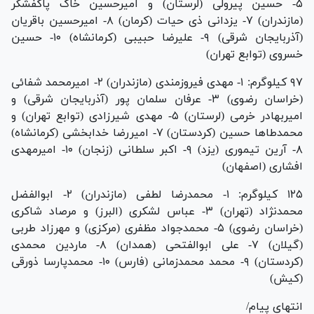
۵- حسین پیرولی (لرستان) و امیرحسین خاک پاکفشگر
(مازندران) ۷- یزدانی ذی حیات (کرمان) ۸- امیرحسین باقریان
(آذربایجان شرقی) ۹- علیرضا حبیبی (کرمانشاه) ۱۰- حسین
خسروی (توابع تهران)
۹۷ کیلوگرم: ۱- مهدی فیروزمندی (مازندران) ۲- امیرمحمد شفائی
(خراسان رضوی) ۳- عرفان سلمان پور (آذربایجان شرقی) و
امیربهادر خرمی (لرستان) ۵- مهدی شیرزادی (توابع تهران) و
محمدطا‌ها حسین (کردستان) ۷- امیررضا خدابخشی (کرمانشاه)
۸- آرین تیموری (یزد) ۹- اکبر سلطانی (زنجان) ۱۰- امیرمهدی
افشاری (اصفهان)
۱۲۵ کیلوگرم: ۱- محمدرضا لطفی (مازندران) ۲- ابوالفضل
محمدنژاد (تهران) ۳- عباس لشکری (البرز) و مرصاد شاکری
(خراسان رضوی) ۵- محمدجواد مظفری (مرکزی) و مهرزاد طربی
(گیلان) ۷- علی ابوالفتحی (همدان) ۸- ماردین محمدی
(کردستان) ۹- محمد محمدزمانی (فارس) ۱۰- محمدپارسا ذورقی
(کیش)
انتهای پیام/