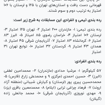
قهرمانی دست یافت و استان‌های تهران با ۱۲۵ و لرستان با ۱۰۶
امتیاز به ترتیب دوم و سوم شدند.
رده بندی تیمی و انفرادی این مسابقات به شرح زیر است
:
رده بندی تیمی: ۱- مازندران ۲۰۰ امتیاز ۲- تهران ۱۲۵ امتیاز ۳-
لرستان ۱۰۶ امتیاز ۴- خراسان رضوی ۸۵ امیتاز ۵- البرز ۸۳
امتیاز ۶- کرمانشاه ۸۳ امتیاز ۷- آذربایجان شرقی ۴۵ امتیاز ۸-
همدان ۴۳ امتیاز ۹- کردستان ۳۲ امتیاز ۱۰- توابع تهران ۳۱
امتیاز
رده بندی انفرادی
:
۵۷ کیلوگرم: ۱- عرشیا حدادی (مازندران) ۲– محمدامین لطفی
(البرز) ۳- حسین احمدی (مرکزی ۹ و محمدعلی زارع (فارس) ۵-
محمدحسین پیری پور (لرستان) و کیارش شیبانی (منطقه آزاد
اروند) ۷- فرهاد چراغی ترابی (ایلام) ۸- محمدمعین باقری (یزد)
۹- مهدی نوروزی (آذربایجان شرقی) ۱۰- محمد جانعلی زاده
(گیلان)