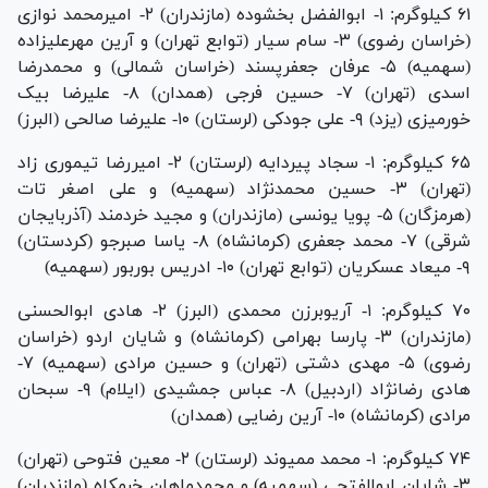
۶۱ کیلوگرم: ۱- ابوالفضل بخشوده (مازندران) ۲- امیرمحمد نوازی
(خراسان رضوی) ۳- سام سیار (توابع تهران) و آرین مهرعلیزاده
(سهمیه) ۵- عرفان جعفرپسند (خراسان شمالی) و محمدرضا
اسدی (تهران) ۷- حسین فرجی (همدان) ۸- علیرضا بیک
خورمیزی (یزد) ۹- علی جودکی (لرستان) ۱۰- علیرضا صالحی (البرز)
۶۵ کیلوگرم: ۱- سجاد پیردایه (لرستان) ۲- امیررضا تیموری زاد
(تهران) ۳- حسین محمدنژاد (سهمیه) و علی اصغر تات
(هرمزگان) ۵- پویا یونسی (مازندران) و مجید خردمند (آذربایجان
شرقی) ۷- محمد جعفری (کرمانشاه) ۸- یاسا صبرجو (کردستان)
۹- میعاد عسکریان (توابع تهران) ۱۰- ادریس بوربور (سهمیه)
۷۰ کیلوگرم: ۱- آریوبرزن محمدی (البرز) ۲- هادی ابوالحسنی
(مازندران) ۳- پارسا بهرامی (کرمانشاه) و شایان اردو (خراسان
رضوی) ۵- مهدی دشتی (تهران) و حسین مرادی (سهمیه) ۷-
هادی رضانژاد (اردبیل) ۸- عباس جمشیدی (ایلام) ۹- سبحان
مرادی (کرمانشاه) ۱۰- آرین رضایی (همدان)
۷۴ کیلوگرم: ۱- محمد ممیوند (لرستان) ۲- معین فتوحی (تهران)
۳- شایان ابوالفتحی (سهمیه) و محمدماهان خرمکاه (مازندران)