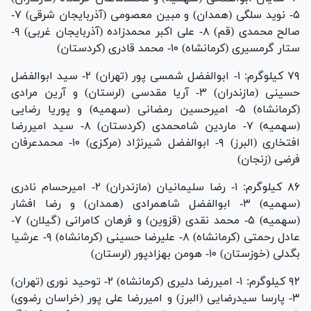
۵- نوید سلگی (همدان) و مبین معصومی (آذربایجان شرقی) ۷-
صالح محمدی (قم) ۸- علی اکبر محمدزاده (آذربایجان غربی) ۹-
ستار گرمسیری (کرمانشاه) ۱۰- محمد قادری (کردستان)
۷۹ کیلوگرم: ۱- ابوالفضل شمسی پور (تهران) ۲- سید ابوالفضل
حسینی (مازندران) ۳- آریا مقدسی (لرستان) و آرین مرادی
(کرمانشاه) ۵- امیرحسین رمضانی (سهمیه) و پوریا رضایی
(سهمیه) ۷- ماردین شامحمدی (کردستان) ۸- سید امیررضا
افتخاری (البرز) ۹- ابوالفضل شیرنژاد (مرکزی) ۱۰- محمدعرفان
فرضی (زنجان)
۸۶ کیلوگرم: ۱- رضا سلیمانیان (مازندران) ۲- امیرحسام نادری
(سهمیه) ۳- ابوالفضل شاهمرادی (همدان) و رضا افشار
(سهمیه) ۵- محمد نقدی (قزوین) و فرهان کامرانی (گیلان) ۷-
عادل رحمتی (کرمانشاه) ۸- علیرضا حسینی (کرمانشاه) ۹- عرشیا
بگدلی (خوزستان) ۱۰- هومن بهزادپور (لرستان)
۹۲ کیلوگرم: ۱- امیررضا دلیری (کرمانشاه) ۲- توحید نوری (تهران)
۳- پارسا سیدرضایی (البرز) و امیررضا علی پور (خراسان رضوی)