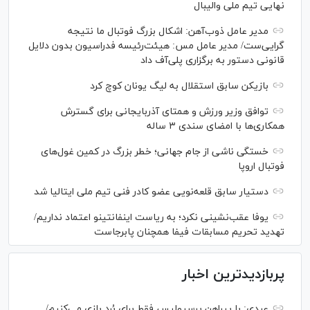
نهایی تیم ملی والیبال
مدیر عامل ذوب‌آهن: اشکال بزرگ فوتبال ما نتیجه
گرایی‌ست/ مدیر عامل مس: هیئت‌رئیسه فدراسیون بدون دلایل
قانونی دستور به برگزاری پلی‌آف داد
بازیکن سابق استقلال به لیگ یونان کوچ کرد
توافق وزیر ورزش و همتای آذربایجانی برای گسترش
همکاری‌ها با امضای سندی ۳ ساله
خستگی ناشی از جام جهانی؛ خطر بزرگ در کمین غول‌های
فوتبال اروپا
دستیار سابق قلعه‌نویی عضو کادر فنی تیم ملی ایتالیا شد
یوفا عقب‌نشینی نکرد؛ به ریاست اینفانتینو اعتماد نداریم/
تهدید تحریم مسابقات فیفا همچنان پابرجاست
پربازدیدترین اخبار
عبدی: با پیراهن پرسپولیس فقط برای بُرد بازی می‌کنیم/