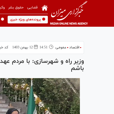
قضایی
حقوق بشر
وکی
🟡 پرونده‌های ویژه خبری
🟡 
اقتصاد
عمومی
14:51
12 بهمن 1403
کد خب
وزیر راه و شهرسازی: با مردم عه
باشم