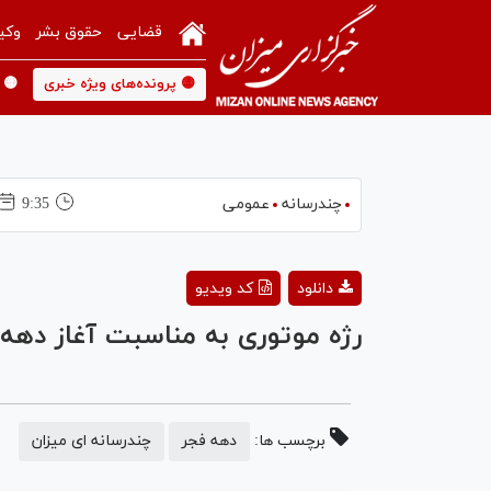
قضایی
حقوق بشر
وکی
🟡 پرونده‌های ویژه خبری
🟡 
چندرسانه
عمومی
9:35
دانلود
کد ویدیو
رژه موتوری به مناسبت آغاز دهه
برچسب ها:
دهه فجر
چندرسانه ای میزان