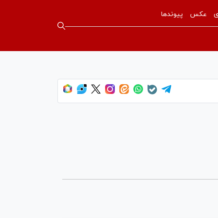
ی
عکس
پیوندها