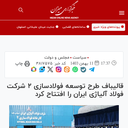
🟡 پرونده‌های ویژه خبری
🟡 سامانه‌های قضایی
🟡 جنایت میدان علیخانی اصفهان
سیاست
مجلس و دولت
17:37
11 بهمن 1403
کد خبر:
۴۸۱۷۵۷۵
چاپ
قالیباف طرح توسعه فولادسازی ۲ شرکت
فولاد آلیاژی ایران را افتتاح کرد