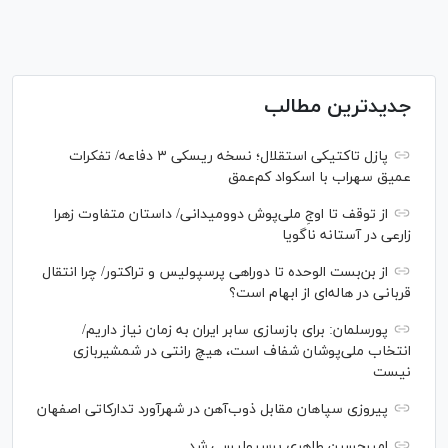
جدیدترین مطالب
پازل تاکتیکی استقلال؛ نسخه ریسکی ۳ دفاعه/ تفکرات
عمیق سهراب با اسکواد کم‌عمق
از توقف تا اوجِ ملی‌پوش دوومیدانی/ داستان متفاوت زهرا
زارعی در آستانه ناگویا
از بن‌بست الوحده تا دوراهی پرسپولیس و تراکتور/ چرا انتقال
قربانی در هاله‌ای از ابهام است؟
پورسلمان: برای بازسازی سابر ایران به زمان نیاز داریم/
انتخاب ملی‌پوشان شفاف است، هیچ رانتی در شمشیربازی
نیست
پیروزی سپاهان مقابل ذوب‌آهن در شهرآورد تدارکاتی اصفهان
امیرحسین طاهری پرسپولیسی شد