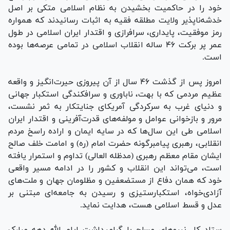
خود را در حاکمیت بخشیدن به نظام اسلامی متکی بر اصل
خدشه‌ناپذیر ولایت مطلقه فقیه به اثبات رسانیدند که همواره
رمز موفقیت، پایداری، سرافرازی و اقتدار ایران اسلامی در طول
عمر پر برکت ۴۶ ساله انقلاب اسلامی در تمامی عرصه‌ها بوده
است.
امروز پس از گذشت ۴۶ سال از آن پیروزی حیرت‌انگیز و واقعه
عظیم مردمی که با بهت، ناباوری و سرافکندگی استکبار جهانی
و دنیای غرب به سرکردگی آمریکای جنایتکار به ثمر نشست،
مرور و بازخوانی عوامل و مولفه‌های قدرت‌آفرینی و اقتدار ایران
اسلامی طی این سال‌ها که در سایه ایمان و اراده راسخ مردم
انقلابی، رهبری پیامبرگونه حضرت امام (ره) و امامت خلف صالح
ایشان مقام معظم رهبری (مدظله العالی) تداوم و استمرار یافته
است، می‌تواند این انقلاب و کشور را در ادامه مسیر واقعی
خود که همان دفاع از مستضعفین و مظلومان جهان و ملت‌های
آزادی‌خواه، استکبارستیزی و رسیدن به جامعه‌ای مبتنی بر
عدل و قسط اسلامی هست، هدایت نماید.
ستاد کل نیرو‌های مسلح با گرامیداشت ایام الله دهه مبارک