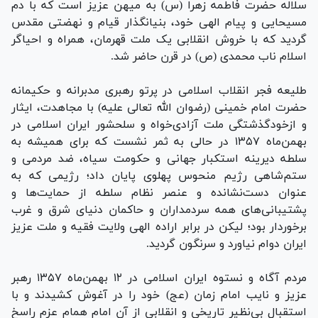
سلاله حضرت فاطمه زهرا (س) به میهن عزیز است که با دم
مسیحایی و پیام الهی خود، بنیانگذار قیام و نهضتی مقدس
گردید که با خروش انقلابی یک ملت قهرمان، همراه و احیاگر
اسلام ناب محمدی (ص) در قرن حاضر شد.
طلیعه فجر انقلاب اسلامی در پرتو رهبری مدبرانه و حکیمانه
حضرت امام خمینی (رضوان الله تعالی علیه) با مجاهدت، ایثار
و ازخودگذشتگی ملت آزادی‌خواه و سلحشور ایران اسلامی در
بهمن‌ماه ۱۳۵۷ در حالی به ثمر نشست که برای همیشه به
سلطه دیرینه استکبار جهانی و حکومت سیاه، ضد مردمی و
ستم‌شاهی رژیم منحوس پهلوی پایان داد؛ رژیمی که به
عنوان دست‌نشانده و عنصر نظام سلطه از حمایت‌ها و
پشتیبانی‌های همه سردمداران و حاکمان دنیای شرق و غرب
برخوردار بود؛ لیکن در برابر اراده الهی ولایت فقیه و ملت عزیز
ایران دوام نیاورد و سرنگون گردید.
مردم آگاه و نستوه ایران اسلامی در ۱۲ بهمن‌ماه ۱۳۵۷ رهبر
عزیز و نایب امام زمان (عج) خود را در آغوش کشیدند و با
استقبال بی‌نظیر تاریخی و انقلابی از آن امام همام عزم راسخ