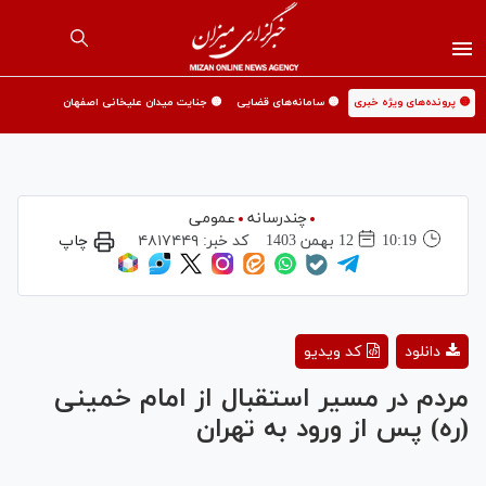
🟡 پرونده‌های ویژه خبری
🟡 سامانه‌های قضایی
🟡 جنایت میدان علیخانی اصفهان
چندرسانه
عمومی
10:19
12 بهمن 1403
کد خبر:
۴۸۱۷۴۴۹
چاپ
Play
دانلود
کد ویدیو
Video
مردم در مسیر استقبال از امام خمینی
(ره) پس از ورود به تهران