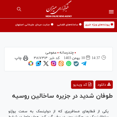
🟡 پرونده‌های ویژه خبری
🟡 سامانه‌های قضایی
🟡 جنایت میدان علیخانی اصفهان
چندرسانه
عمومی
14:37
10 بهمن 1403
کد خبر:
۴۸۱۷۴۱۴
چاپ
Play
دانلود
کد ویدیو
Video
طوفان شدید در جزیره ساخالین روسیه
یکی از قطار‌های مسافربری که از دولینسک به سمت یوژنو
ساخالینسک در حرکت بود، در برف گیر کرد. هواپیما‌ها در شرایط