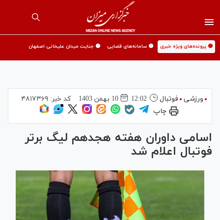
🟡 پرونده‌های ویژه خبری
🟡 سامانه‌های قضایی
🟡 جنایت میدان علیخانی اصفهان
ورزشی
فوتبال
12:02
10 بهمن 1403
کد خبر:
۴۸۱۷۳۶۹
چاپ
اسامی داوران هفته هجدهم لیگ برتر
فوتبال اعلام شد