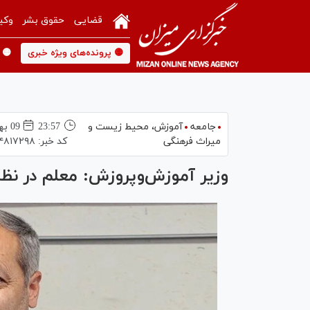
قضایی
حقوق بشر
وکی
🟡 پرونده‌های ویژه خبری
🟡 
جامعه
آموزش،‌ محیط زیست و
23:57
09 بهمن 1403
میراث فرهنگی
کد خبر:
۴۸۱۷۲۹۸
وزیر آموزش‌وپروزش: معلم در نظام