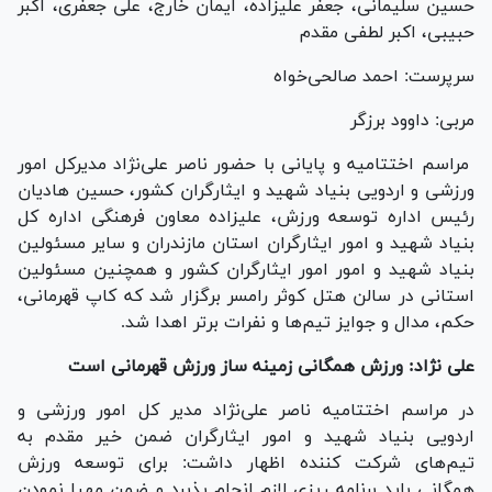
حسین سلیمانی، جعفر علیزاده، ایمان خارج، علی جعفری، اکبر
حبیبی، اکبر لطفی مقدم
سرپرست: احمد صالحی‌خواه
مربی: داوود برزگر
مراسم اختتامیه و پایانی با حضور ناصر علی‌نژاد مدیرکل امور
ورزشی و اردویی بنیاد شهید و ایثارگران کشور، حسین هادیان
رئیس اداره توسعه ورزش، علیزاده معاون فرهنگی اداره کل
بنیاد شهید و امور ایثارگران استان مازندران و سایر مسئولین
بنیاد شهید و امور امور ایثارگران کشور و همچنین مسئولین
استانی در سالن هتل کوثر رامسر برگزار شد که کاپ قهرمانی،
حکم، مدال و جوایز تیم‌ها و نفرات برتر اهدا شد.
علی نژاد: ورزش همگانی زمینه ساز ورزش قهرمانی است
در مراسم اختتامیه ناصر علی‌نژاد مدیر کل امور ورزشی و
اردویی بنیاد شهید و امور ایثارگران ضمن خیر مقدم به
تیم‌های شرکت کننده اظهار داشت: برای توسعه ورزش
همگانی باید برنامه ریزی لازم انجام پذیرد و ضمن مهیا نمودن