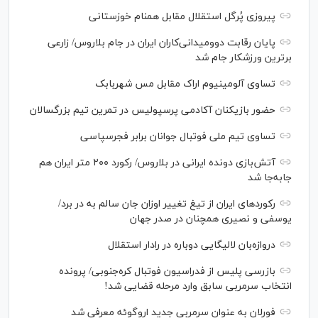
پیروزی پُرگل استقلال مقابل همنام خوزستانی
پایان رقابت دوومیدانی‌کاران ایران در جام بلاروس/ زارعی
برترین ورزشکار جام شد
تساوی آلومینیوم اراک مقابل مس شهربابک
حضور بازیکنان آکادمی پرسپولیس در تمرین تیم بزرگسالان
تساوی تیم ملی فوتبال جوانان برابر فجرسپاسی
آتش‌بازی دونده ایرانی در بلاروس/ رکورد ۲۰۰ متر ایران هم
جابه‌جا شد
رکورد‌های ایران از تیغ تغییر اوزان جان سالم به در برد/
یوسفی و نصیری همچنان در صدر جهان
دروازه‌بان لالیگایی دوباره در رادار استقلال
بازرسی پلیس از فدراسیون فوتبال کره‌جنوبی/ پرونده
انتخاب سرمربی سابق وارد مرحله قضایی شد!
فورلان به عنوان سرمربی جدید اروگوئه معرفی شد