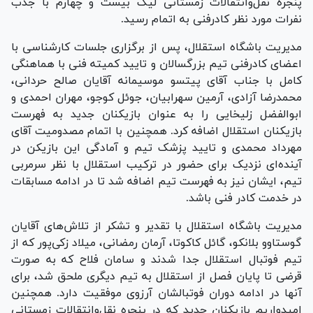
پنجره نقل‌وانتقالات زمستانی لیگ بیست و چهارم با جذب
نفرات مورد نظر کادرفنی به اتمام رسید.
مدیریت باشگاه استقلال، پس از برگزاری جلسات کارشناسی با
اعضای کادرفنی تیم بزرگسالان و تایید کمیته فنی با هماهنگی
کامل با جناب آقای پیتسو موسیمانه آقایان صالح حردانی،
محمدرضا آزادی، آرمین سهرابیان، جوئل کوجو، مهران احمدی و
ابوالفضل زلیخایی را به عنوان بازیکنان جدید به فهرست
بازیکنان استقلال اضافه کرد. همچنین با اتمام مصدومیت آقای
مهرداد محمدی و تایید پزشک تیم و آمادگی این بازیکن در
آینده‌ای نزدیک برای حضور در ترکیب استقلال با نظر سرمربی
تیم، ایشان نیز به فهرست تیم اضافه شد تا در ادامه مسابقات
در خدمت کادر فنی باشد.
مدیریت باشگاه استقلال با تقدیر و تشکر از تلاش‌های آقایان
گوستاوو بلانکو، گائل کاکوتا، آرمان رمضانی، میلاد زکی‌پور که از
تیم فوتبال استقلال جدا شدند و سامان فلاح که به صورت
قرضی تا پایان فصل از استقلال به تیم دیگری ملحق شد، برای
آنها در ادامه دوران فوتبالشان آرزوی موفقیت دارد. همچنین
امیدواریم بازیکنان جدید که در پنجره نقل‌وانتقالات زمستانی