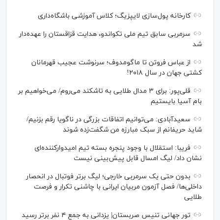
کارخانه پول‌سازی لایپزیگ؛ کلاس آموزشی باشگاه‌داری
سرمربی سابق تیم ملی تکواندو، هدایت قزاقستان را عهده‌دار
شد
از عباس فروتن تا ماگومدوف؛ سرنوشت عجیب قهرمانان
کشتی جهان در سال ۲۰۱۸!
قلی‌پور: برای ۳ مدال طلایی به تاشکند می‌روم/ می‌خواهیم بر
بام آسیا بایستیم
سعیدآبادی: می‌توانیم اتفاقات بزرگی در ناگویا رقم بزنیم/
شاید حریفانم از سبک مبارزه من شگفت‌زده شوند
فریبا: استقلال با وجود پنجره بسته تیم امیدوارکننده‌ای
نشان داد/ لیگ امسال قابل پیش‌بینی نیست
بدون حتی یک سرمربی خارجی؛ لیگ برتر فوتبال در انحصار
داخلی‌ها/ فصل آزمون مربیان ایرانی با چاشنی تکرار و فرصت
طلایی
تور جهانی تنیس صربستان| یزدانی به جمع ۴ نفر برتر رسید