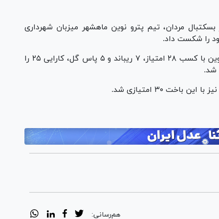
 بسکتبال مردان، تیم پترو نوین ماهشهر میزبان شهرداری
در پایان این دیدار «اسپنسر لی» گارد تیم پترو نوین با کسب ۲۸ امتیاز، ۷ ریباند و ۵ پاس گل، کارایی ۲۵ را
 شد.
هم‌رسانی: