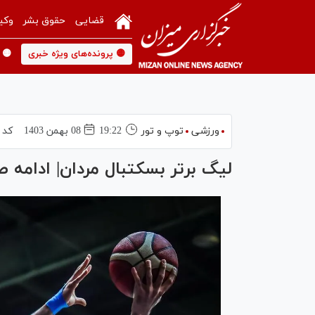
قضایی
حقوق بشر
وکی
🟡 پرونده‌های ویژه خبری
🟡 
ورزشی
توپ و تور
19:22
08 بهمن 1403
کد 
لیگ برتر بسکتبال مردان| ادامه 