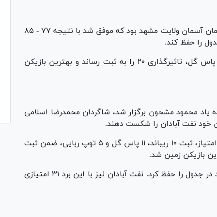
در نخستین بازی این هفته تیم گلنور اصفهان مهمان آسمان ولایت مشهد بود که موفق شد با نتیجه ۷۷ - ۸۵
ول را حفظ کند.
نوید خواجه‌زاده با کسب ۲۴ امتیاز، ۵ ریباند و ۲ پاس گل، تاثیرگذاری ۲۰ را به ثبت رساند و بهترین بازیکن
ده یاد محمود مشحون برگزار شد، شاگردان محمدرضا اسلامی
در پایان این دیدار سید مهدی جعفری با کسب ۱۶ امتیاز، ثبت ۱۰ ریباند، ۱۱ پاس گل و ۵ توپ ربایی، ضمن ثبت
مهگل با این برد ۲۸ امتیازی شد و رتبه ششم خود در جدول را حفظ کرد. نفت آبادان نیز با این برد ۳۱ امتیازی