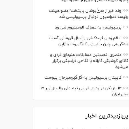
پنجره نقل‌وانتقالاتی/ خبری از معجزه نبود
چند خبر از سرخ‌پوشان پایتخت/ عضو هیئت
رئیسه فدراسیون فوتبال پرسپولیسی شد
پرسپولیس به مصاف آلومینیوم می‌رود
اعلام زمان قرعه‌کشی والیبال قهرمانی آسیا/
همگروهی چین با ایران و کانگورو‌ها با ژاپن
عنصری: نخستین مسابقات هنر‌های فردی و
کاتای کوشیکی کاراته با نگاهی فراسبکی برگزار
می‌شود
کاپیتان پرسپولیس به گل‌گهرسیرجان پیوست
۱۴ بازیکن در اردوی نهایی تیم ملی والیبال زیر ۱۷
سال ایران
پربازدیدترین اخبار