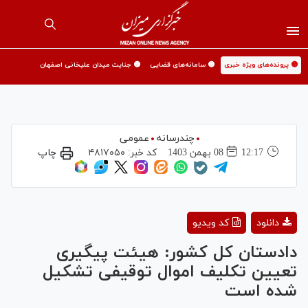
🟡 پرونده‌های ویژه خبری
🟡 سامانه‌های قضایی
🟡 جنایت میدان علیخانی اصفهان
چندرسانه
عمومی
12:17
08 بهمن 1403
کد خبر:
۴۸۱۷۰۵۰
چاپ
Play
دانلود
کد ویدیو
Video
دادستان کل کشور: هیئت پیگیری
تعیین تکلیف اموال توقیفی تشکیل
شده است