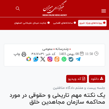
🟡 پرونده‌های ویژه خبری
🟡 سامانه‌های قضایی
🟡 جنایت میدان علیخانی اصفهان
چندرسانه
عمومی
11:50
08 بهمن 1403
کد خبر:
۴۸۱۷۰۳۱
چاپ
Play
دانلود
کد ویدیو
Video
جلسه بیست و هفتم دادگاه منافقین
یک نکته مهم تاریخی و حقوقی در مورد
محاکمه سازمان مجاهدین خلق