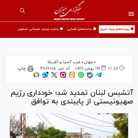
🟡 پرونده‌های ویژه خبری
🟡 سامانه‌های قضایی
🟡 جنایت میدان علیخانی اصفهان
جهان
غرب آسیا و آفریقا
11:24
08 بهمن 1403
کد خبر:
۴۸۱۷۰۱۵
چاپ
آتش‎بس لبنان تمدید شد؛ خودداری رژیم
صهیونیستی از پایبندی به توافق