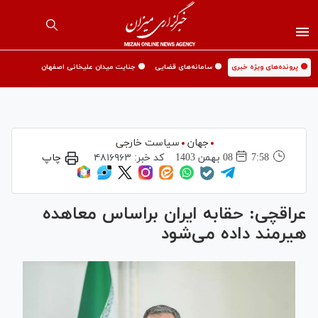
🟡 پرونده‌های ویژه خبری
🟡 سامانه‌های قضایی
🟡 جنایت میدان علیخانی اصفهان
جهان
سیاست خارجی
7:58
08 بهمن 1403
کد خبر:
۴۸۱۶۹۶۳
چاپ
عراقچی: حقابه ایران براساس معاهده
هیرمند داده می‌شود