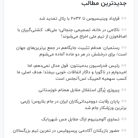
جدیدترین مطالب
قرارداد وینیسیوس تا ۲۰۳۲ با رئال‌ تمدید شد
ناکامی در خانه، تصمیمی جنجالی؛ علی‌اف: کشتی‌گیران با
اضافه‌وزن از تیم ملی اخراج می‌شوند!
رستمیان: هدفم تثبیت جایگاهم در جمع برترین‌های جهان
است/ برای درخشش در هر دو ماده آماده می‌شوم
رئیس فدراسیون بدمینتون: قول مدال نمی‌دهم، اما
امیدوارم در ناگویا و داکار اتفاقات خوبی بیفتد/ هدف اصلی ما
کسب سهمیه المپیک لس‌آنجلس است
پیروزی پُرگل استقلال مقابل همنام خوزستانی
پایان رقابت دوومیدانی‌کاران ایران در جام بلاروس/ زارعی
برترین ورزشکار جام شد
تساوی آلومینیوم اراک مقابل مس شهربابک
حضور بازیکنان آکادمی پرسپولیس در تمرین تیم بزرگسالان