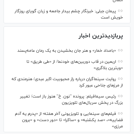
انسان
پیمان جبلی: خبرنگار چشم بیدار جامعه و زبان گویای روزگار
خویش است
پربازدیدترین اخبار
«بامداد خمار» و هنر جان بخشیدن به یک رمان عامه‌پسند
اربعین در قاب دوربین‌های خودنما/ از «طی طریق» تا
«ویترین بلاگری»
روایت سینماگران درباره راز محبوبیت اکبر عبدی/ هنرمندی که
از مرزهای جناحی عبور کرد
رئیس سیمافیلم: پرونده "نون. خ" هنوز باز است/ تغییر
بزرگ در پخش سریال‌های تلویزیون
فیلم‌های سینمایی و تلویزیونی آخر هفته؛ از «پدرم یه آدم
فضاییه»، «صد یکشنبه» و «ساکرا» تا «دور دست» و «برون
مرزی»