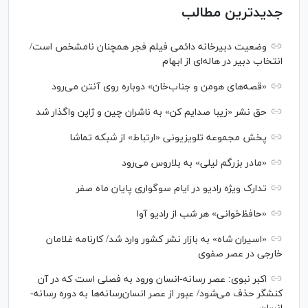
جدیدترین مطالب
وضعیت دبیرخانه دائمی فیلم فجر همچنان نامشخص است/
انتخاب دبیر در هاله‌ای از ابهام
«قصه‌های هومن و جناب‌خان» دوباره روی آنتن می‌رود
حق نشر «زیبا صدایم کن» به ناشران چین و ژاپن واگذار شد
پخش مجموعه تلویزیونی «ارتباط» از شبکه تماشا
«مادر بزرگم لیلی» به بلاروس می‌رود
تدارک ویژه رادیو در ایام سوگواری پایان ماه صفر
«حافظ‌خوانی» هر شب از رادیو آوا
«اسیران شاه» به بازار نشر کشور وارد شد/ کارنامه غلامان
خارجی در عصر صفوی
اکبر نبوی: عصر رسانه-انسان ورود به فصلی است که در آن
کنشگر حذف می‌شود/ عبور از عصر انسان‌رسانه‌ها به دوره رسانه-