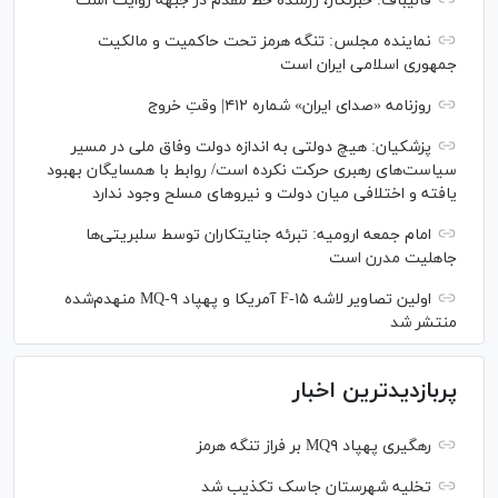
قالیباف: خبرنگار، رزمنده خط مقدم در جبهه روایت است
نماینده مجلس: تنگه هرمز تحت حاکمیت و مالکیت
جمهوری اسلامی ایران است
روزنامه «صدای ایران» شماره ۴۱۲| وقتِ خروج
پزشکیان: هیچ دولتی به اندازه دولت وفاق ملی در مسیر
سیاست‌های رهبری حرکت نکرده است/ روابط با همسایگان بهبود
یافته و اختلافی میان دولت و نیروهای مسلح وجود ندارد
امام جمعه ارومیه: تبرئه جنایتکاران توسط سلبریتی‌ها
جاهلیت مدرن است
اولین تصاویر لاشه F-۱۵ آمریکا و پهپاد MQ-۹ منهدم‌شده
منتشر شد
پربازدیدترین اخبار
رهگیری پهپاد MQ۹ بر فراز تنگه هرمز
تخلیه شهرستان جاسک تکذیب شد