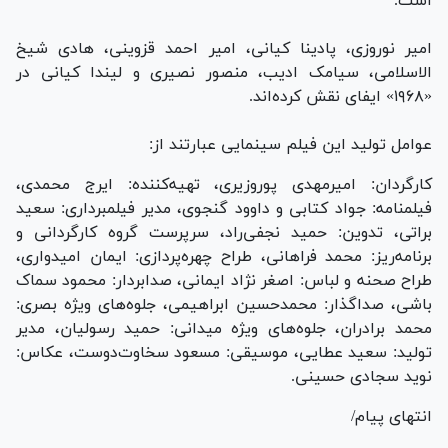
است.
امیر نوروزی، پادینا کیانی، امیر احمد قزوینی، هادی شیخ
الاسلامی، سیامک ادیب، منصور نصیری و لیندا کیانی در
«۱۹۶۸» ایفای نقش کرده‌اند.
عوامل تولید این فیلم سینمایی عبارتند از:
کارگردان: امیرمهدی پوروزیری، تهیه‌کننده: ایرج محمدی،
فیلمنامه: جواد کتابی و داوود گنجوی، مدیر فیلمبرداری: سعید
براتی، تدوین: حمید نجفی‌راد، سرپرست گروه کارگردانی و
برنامه‌ریز: محمد فراهانی، طراح چهره‌پردازی: ایمان امیدواری،
طراح صحنه و لباس: اصغر نژاد ایمانی، صدابردار: محمود سماک
باشی، صداگذار: محمدحسین ابراهیمی، جلوه‌های ویژه بصری:
محمد برادران، جلوه‌های ویژه میدانی: حمید رسولیان، مدیر
تولید: سعید عطایی، موسیقی: مسعود سخاوت‌دوست، عکاس:
نوید سجادی حسینی.
انتهای پیام/