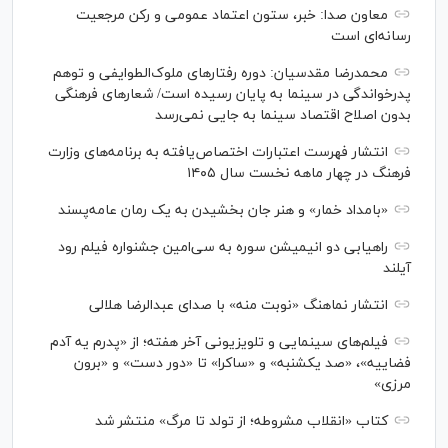
معاون صدا: خبر، ستون اعتماد عمومی و رکن مرجعیت
رسانه‌ای است
محمدرضا مقدسیان: دوره رفتارهای ملوک‌الطوایفی و توهم
پدرخواندگی در سینما به پایان رسیده است/ شعارهای فرهنگی
بدون اصلاح اقتصاد سینما به جایی نمی‌رسد
انتشار فهرست اعتبارات اختصاص‌یافته به برنامه‌های وزارت
فرهنگ در چهار ماهه نخست سال ۱۴۰۵
«بامداد خمار» و هنر جان بخشیدن به یک رمان عامه‌پسند
راهیابی دو انیمیشن سوره به سی‌امین جشنواره فیلم رود
آیلند
انتشار نماهنگ «نوبت منه» با صدای عبدالرضا هلالی
فیلم‌های سینمایی و تلویزیونی آخر هفته؛ از «پدرم یه آدم
فضاییه»، «صد یکشنبه» و «ساکرا» تا «دور دست» و «برون
مرزی»
کتاب «انقلاب مشروطه؛ از تولد تا مرگ» منتشر شد