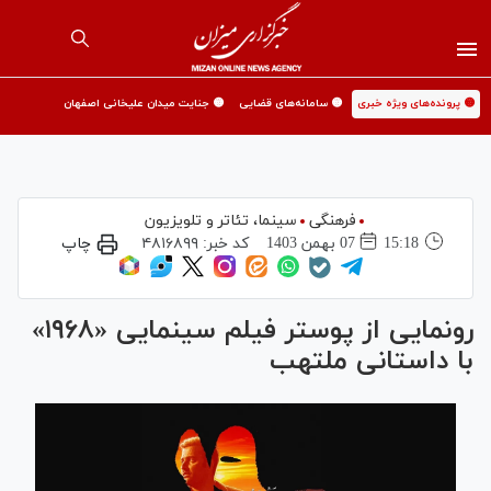
🟡 پرونده‌های ویژه خبری
🟡 سامانه‌های قضایی
🟡 جنایت میدان علیخانی اصفهان
فرهنگی
سینما،‌ تئاتر و تلویزیون
15:18
07 بهمن 1403
کد خبر:
۴۸۱۶۸۹۹
چاپ
رونمایی از پوستر فیلم سینمایی «۱۹۶۸»
با داستانی ملتهب