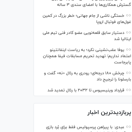
گسترش همکاری‌ها با امضای سندی ۳ ساله
خستگی ناشی از جام جهانی؛ خطر بزرگ در کمین
غول‌های فوتبال اروپا
دستیار سابق قلعه‌نویی عضو کادر فنی تیم ملی
ایتالیا شد
یوفا عقب‌نشینی نکرد؛ به ریاست اینفانتینو
اعتماد نداریم/ تهدید تحریم مسابقات فیفا همچنان
پابرجاست
چرخش ۱۸۰ درجه‌ای؛ رودری به رئال «نه» گفت و
بارسلونا را ترجیح داد
قرارداد وینیسیوس تا ۲۰۳۲ با رئال‌ تمدید شد
پربازدیدترین اخبار
عبدی: با پیراهن پرسپولیس فقط برای بُرد بازی