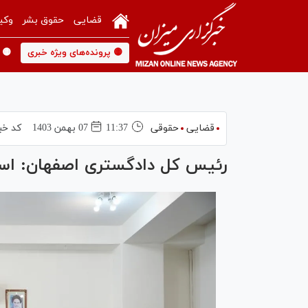
قضایی
حقوق بشر
وکی
🟡 پرونده‌های ویژه خبری
🟡 
قضایی
حقوقی
11:37
07 بهمن 1403
کد خب
رئیس کل دادگستری اصفهان: اس