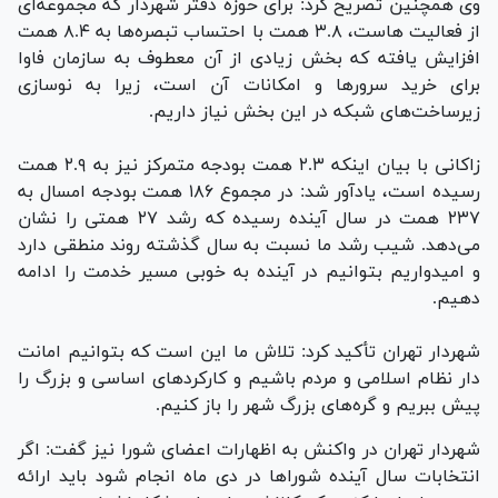
وی همچنین تصریح کرد: برای حوزه دفتر شهردار که مجموعه‌ای
از فعالیت هاست، ۳.۸ همت با احتساب تبصره‌ها به ۸.۴ همت
افزایش یافته که بخش زیادی از آن معطوف به سازمان فاوا
برای خرید سرور‌ها و امکانات آن است، زیرا به نوسازی
زیرساخت‌های شبکه در این بخش نیاز داریم.
زاکانی با بیان اینکه ۲.۳ همت بودجه متمرکز نیز به ۲.۹ همت
رسیده است، یادآور شد: در مجموع ۱۸۶ همت بودجه امسال به
۲۳۷ همت در سال آینده رسیده که رشد ۲۷ همتی را نشان
می‌دهد. شیب رشد ما نسبت به سال گذشته روند منطقی دارد
و امیدواریم بتوانیم در آینده به خوبی مسیر خدمت را ادامه
دهیم.
شهردار تهران تأکید کرد: تلاش ما این است که بتوانیم امانت
دار نظام اسلامی و مردم باشیم و کارکرد‌های اساسی و بزرگ را
پیش ببریم و گره‌های بزرگ شهر را باز کنیم.
شهردار تهران در واکنش به اظهارات اعضای شورا نیز گفت: اگر
انتخابات سال آینده شورا‌ها در دی ماه انجام شود باید ارائه