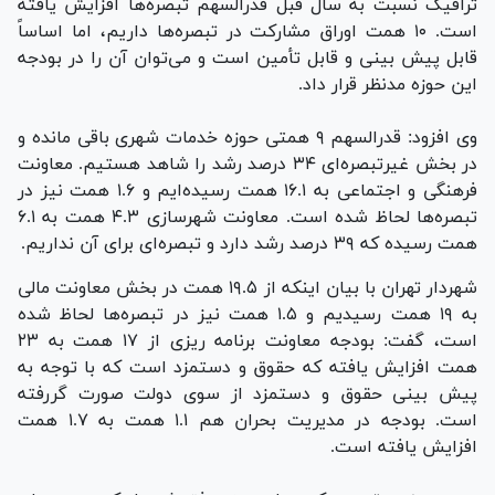
ترافیک نسبت به سال قبل قدرالسهم تبصره‌ها افزایش یافته
است. ۱۰ همت اوراق مشارکت در تبصره‌ها داریم، اما اساساً
قابل پیش بینی و قابل تأمین است و می‌توان آن را در بودجه
این حوزه مدنظر قرار داد.
وی افزود: قدرالسهم ۹ همتی حوزه خدمات شهری باقی مانده و
در بخش غیرتبصره‌ای ۳۴ درصد رشد را شاهد هستیم. معاونت
فرهنگی و اجتماعی به ۱۶.۱ همت رسیده‌ایم و ۱.۶ همت نیز در
تبصره‌ها لحاظ شده است. معاونت شهرسازی ۴.۳ همت به ۶.۱
همت رسیده که ۳۹ درصد رشد دارد و تبصره‌ای برای آن نداریم.
شهردار تهران با بیان اینکه از ۱۹.۵ همت در بخش معاونت مالی
به ۱۹ همت رسیدیم و ۱.۵ همت نیز در تبصره‌ها لحاظ شده
است، گفت: بودجه معاونت برنامه ریزی از ۱۷ همت به ۲۳
همت افزایش یافته که حقوق و دستمزد است که با توجه به
پیش بینی حقوق و دستمزد از سوی دولت صورت گررفته
است. بودجه در مدیریت بحران هم ۱.۱ همت به ۱.۷ همت
افزایش یافته است.