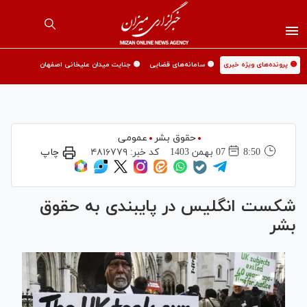
🟡 پرونده‌های ویژه خبری
🟡 سامانه‌های قضایی
🟡 جنایت میدان علیخانی اصفهان
حقوق بشر
عمومی
8:50
07 بهمن 1403
کد خبر:
۴۸۱۶۷۷۹
چاپ
شکست انگلیس در پایبندی به حقوق
بشر