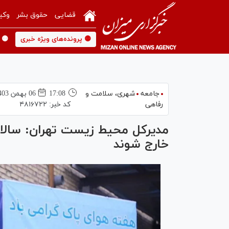
قضایی
حقوق بشر
وکی
🟡 پرونده‌های ویژه خبری
🟡 
جامعه
شهری،‌ سلامت و
17:08
06 بهمن 1403
رفاهی
کد خبر:
۴۸۱۶۷۲۲
خارج شوند