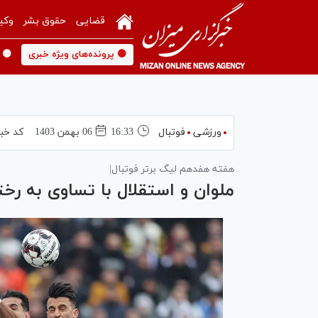
قضایی
حقوق بشر
وکی
🟡 پرونده‌های ویژه خبری
🟡 
ورزشی
فوتبال
16:33
06 بهمن 1403
کد خبر
هفته هفدهم لیگ برتر فوتبال|
ملوان و استقلال با تساوی به رخ