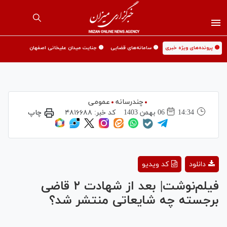
🟡 پرونده‌های ویژه خبری
🟡 سامانه‌های قضایی
🟡 جنایت میدان علیخانی اصفهان
چندرسانه
عمومی
14:34
06 بهمن 1403
کد خبر:
۴۸۱۶۶۸۸
چاپ
Play
دانلود
کد ویدیو
Video
فیلم‌نوشت| بعد از شهادت ۲ قاضی
برجسته چه شایعاتی منتشر شد؟