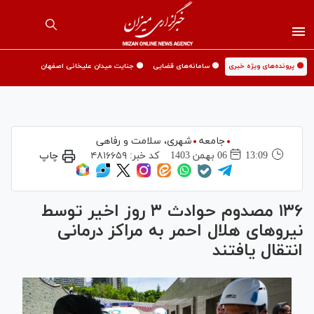
🟡 پرونده‌های ویژه خبری
🟡 سامانه‌های قضایی
🟡 جنایت میدان علیخانی اصفهان
جامعه
شهری،‌ سلامت و رفاهی
13:09
06 بهمن 1403
کد خبر:
۴۸۱۶۶۵۹
چاپ
۱۳۶ مصدوم حوادث ۳ روز اخیر توسط
نیروهای هلال احمر به مراکز درمانی
انتقال یافتند