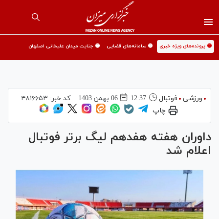
🟡 پرونده‌های ویژه خبری
🟡 سامانه‌های قضایی
🟡 جنایت میدان علیخانی اصفهان
ورزشی
فوتبال
12:37
06 بهمن 1403
کد خبر:
۴۸۱۶۶۵۳
چاپ
داوران هفته هفدهم لیگ برتر فوتبال
اعلام شد