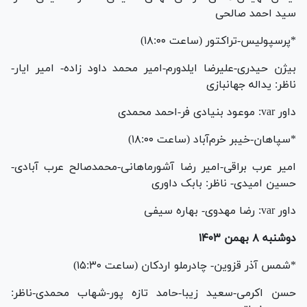
سید احمد صالحی
*پرسپولیس-تراکتور (ساعت ۱۸:۰۰)
بیژن حیدری-علیرضا ایلدورم-امیر محمد داود زاده- امیر ایار-
ناظر: یداله جهانبازی
داور var: موعود بنیادی فر-احمد محمدی
*سپاهان-خیبر خرم‌آباد (ساعت ۱۸:۰۰)
امیر عرب براقی-امیر رضا آشورماهانی-محمدصالح عرب آبادی-
حسین امیدی- ناظر: بابک داوری
داور var: رضا مهدوی- بهاره سیفی
دوشنبه ۸ بهمن ۱۴۰۳
*شمس آذر قزوین- چادرملو اردکان (ساعت ۱۵:۳۰)
حسن اکرمی-سعید زیبا-حامد تازه پور-شهاب محمدی-ناظر: