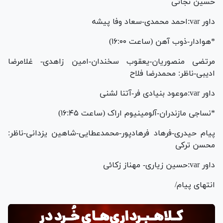
حسین نجاتی
داور var:احمد محمدی-سعاد وفا پیشه
*هوادار-ذوب آهن (ساعت ۱۶:۰۰)
مرتضی منصوریان-یعقوب سخندان-امین زاهدی- غلامرضا
ادیبی-ناظر: محمدرضا فلاح
داور var:موعود بنیادی فر-آتنا لشنی
*نساجی مازندران-آلومینیوم اراک (ساعت ۱۶:۴۵)
پیام حیدری-فرهاد فرهادپور-محمدعطایی-شاهین یزدانی-ناظر:
محسن ترکی
داور var:حسین زیاری- مهناز زکائی
انتهای پیام/